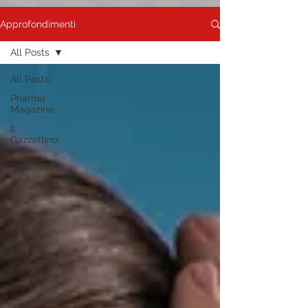
Approfondimenti
All Posts
All Posts
Pharma
Magazine
Il
Gazzettino
della
Farmacia