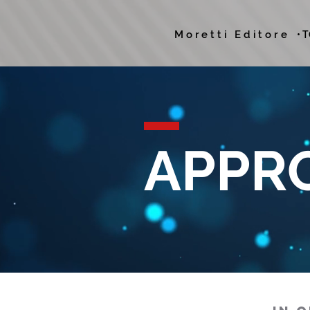
Moretti Editore
• 
APPR