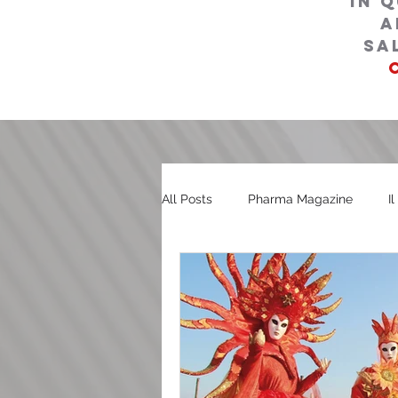
in 
a
sa
All Posts
Pharma Magazine
I