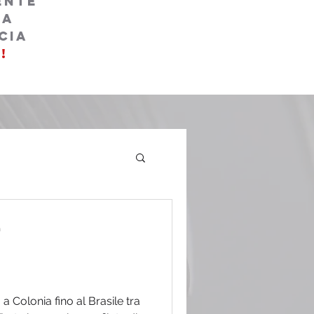
ente
la
cia
!
n
a Colonia fino al Brasile tra