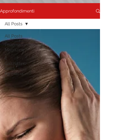
Approfondimenti
All Posts
All Posts
Pharma
Magazine
Il
Gazzettino
della
Farmacia