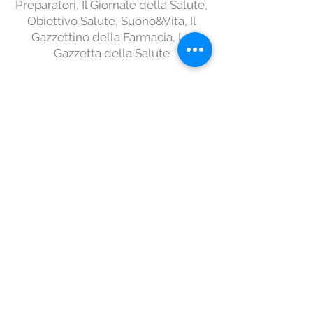
Preparatori, Il Giornale della Salute,
Obiettivo Salute, Suono&Vita, Il
Gazzettino della Farmacia, La
Gazzetta della Salute
ALTRI PRODOTTI
© 2023 Moretti Editore per immagini e testi
Privacy Policy
Cookie Policy
MORETTI EDITORE - Edizioni Personalizzate srl
a socio unico
p.iva 01928520996 - Tutti i diritti riservati