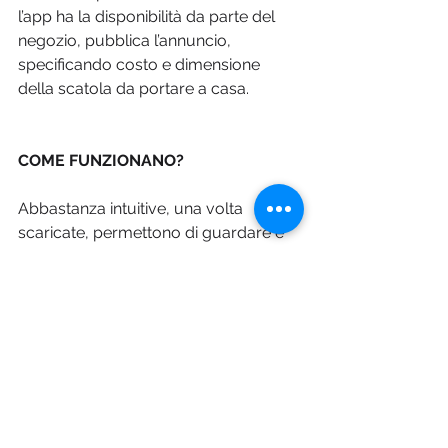
l’app ha la disponibilità da parte del 
negozio, pubblica l’annuncio, 
specificando costo e dimensione 
della scatola da portare a casa.
COME FUNZIONANO?
Abbastanza intuitive, una volta 
scaricate, permettono di guardare e 
scegliere le offerte del giorno in 
formato lista o su una mappa 
sfruttando il GPS del telefono ma 
spesso non è dato sapere cosa c’è 
nella box. È possibile però farsi 
un’idea in base alla descrizione 
dell’esercente e alle recensioni degli 
utenti. Tra le più note ci sono: