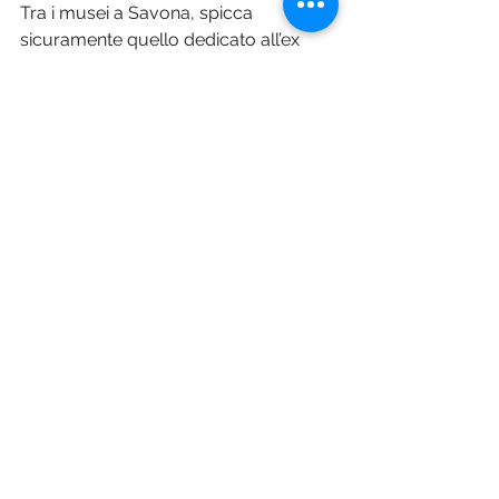
Tra i musei a Savona, spicca 
sicuramente quello dedicato all’ex 
Presidente della Repubblica, Sandro 
Pertini, nativo di Stella San Martino un 
paese dell’entroterra savonese. Sorto 
per celebrare la vita e l’eredità di uno 
dei leader più amati d’Italia. La città 
ospita inoltre un museo dedicato alla 
scultrice Renata Cuneo. Obiettivo: 
offrire agli appassionati d’arte 
l’opportunità di scoprire la sua 
creatività e il suo contributo al mondo 
dell’arte.
Il Museo All About Apple
Un museo unico nel suo genere, un 