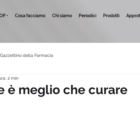
TOP •
Cosa facciamo
Chi siamo
Periodici
Prodotti
Approf
l Gazzettino della Farmacia
ura: 2 min
e è meglio che curare