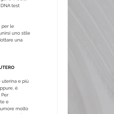
-DNA test 
 per le 
nirsi uno stile 
dottare una 
’UTERO
uterina e più 
Eppure, è 
 Per 
te e 
 tumore molto 