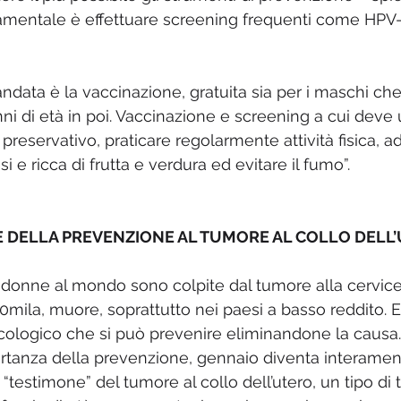
damentale è effettuare screening frequenti come HPV
ndata è la vaccinazione, gratuita sia per i maschi che
i di età in poi. Vaccinazione e screening a cui deve u
l preservativo, praticare regolarmente attività fisica, a
i e ricca di frutta e verdura ed evitare il fumo”. 
E DELLA PREVENZIONE AL TUMORE AL COLLO DELL
onne al mondo sono colpite dal tumore alla cervice 
40mila, muore, soprattutto nei paesi a basso reddito. 
cologico che si può prevenire eliminandone la causa.
portanza della prevenzione, gennaio diventa interamen
“testimone” del tumore al collo dell’utero, un tipo di