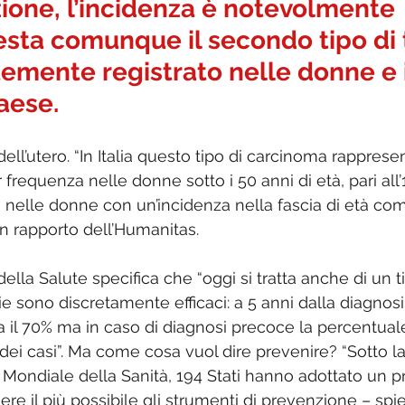
zione, l’incidenza è notevolmente 
esta comunque il secondo tipo di
emente registrato nelle donne e i
aese. 
dell’utero. “In Italia questo tipo di carcinoma rappresen
frequenza nelle donne sotto i 50 anni di età, pari all’1,
 nelle donne con un’incidenza nella fascia di età comp
 un rapporto dell’Humanitas. 
della Salute specifica che “oggi si tratta anche di un 
pie sono discretamente efficaci: a 5 anni dalla diagnosi,
a il 70% ma in caso di diagnosi precoce la percentuale
tà dei casi”. Ma come cosa vuol dire prevenire? “Sotto l
 Mondiale della Sanità, 194 Stati hanno adottato un p
re il più possibile gli strumenti di prevenzione – sp