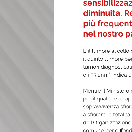
sensibilizza
diminuita. R
più frequent
nel nostro p
È il tumore al collo 
il quinto tumore per 
tumori diagnosticati
e i 55 anni”, indica
Mentre il Ministero 
per il quale le tera
sopravvivenza sfior
a sfiorare la totali
dell’Organizzazione
comune per diffonde