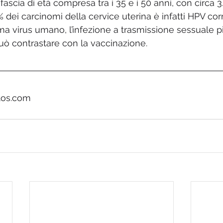
fascia di età compresa tra i 35 e i 50 anni, con circa 
7% dei carcinomi della cervice uterina è infatti HPV cor
ma virus umano, l’infezione a trasmissione sessuale p
ò contrastare con la vaccinazione.
tos.com