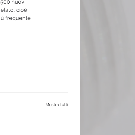
3.500 nuovi 
relato, cioè 
iù frequente 
Mostra tutti