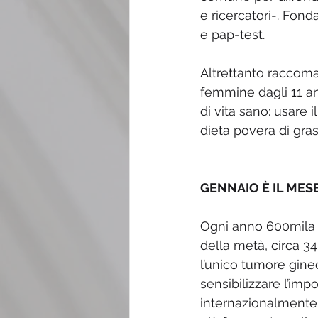
e ricercatori-. Fon
e pap-test. 
Altrettanto raccoma
femmine dagli 11 ann
di vita sano: usare i
dieta povera di grass
GENNAIO È IL MES
Ogni anno 600mila d
della metà, circa 3
l’unico tumore gine
sensibilizzare l’im
internazionalmente 