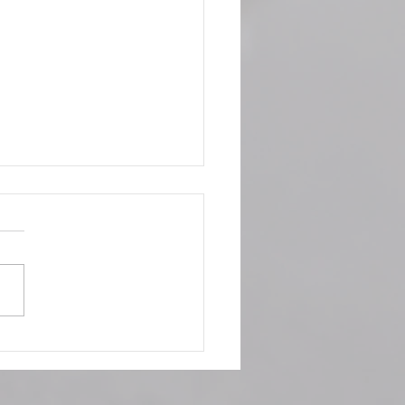
le: niente paura.
hiamo d’anticipo!