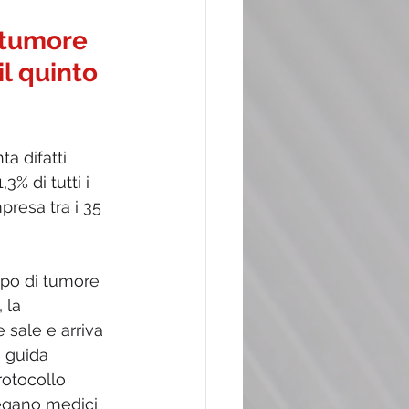
 tumore 
l quinto 
ta difatti 
3% di tutti i 
resa tra i 35 
tipo di tumore 
 la 
 sale e arriva 
a guida 
rotocollo 
iegano medici 