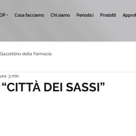
TOP •
Cosa facciamo
Chi siamo
Periodici
Prodotti
Approf
l Gazzettino della Farmacia
ura: 3 min
“CITTÀ DEI SASSI”