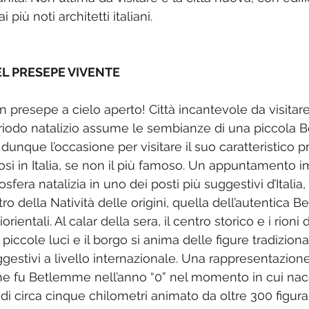
i più noti architetti italiani.
L PRESEPE VIVENTE
 presepe a cielo aperto! Città incantevole da visitare
iodo natalizio assume le sembianze di una piccola B
dunque l’occasione per visitare il suo caratteristico 
osi in Italia, se non il più famoso. Un appuntamento i
sfera natalizia in uno dei posti più suggestivi d’Italia
o della Natività delle origini, quella dell’autentica B
rientali. Al calar della sera, il centro storico e i rioni d
iccole luci e il borgo si anima delle figure tradiziona
uggestivi a livello internazionale. Una rappresentazion
che fu Betlemme nell’anno “0” nel momento in cui na
i circa cinque chilometri animato da oltre 300 figuran