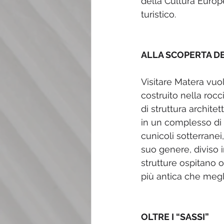
della Cultura Europ
turistico.
ALLA SCOPERTA DEI
Visitare Matera vuol
costruito nella rocc
di struttura archite
in un complesso di c
cunicoli sotterranei
suo genere, diviso i
strutture ospitano o
più antica che megl
OLTRE I “SASSI”