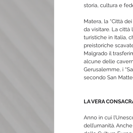
storia, cultura e f
Matera, la “Città de
da visitare. La citt
turistiche in Italia
preistoriche scavate
Malgrado il trasferi
alcune delle caverne
Gerusalemme, i “Sass
secondo San Matteo”
LA VERA CONSACRA
Anno in cui l’Unesco 
dell’umanità. Anche