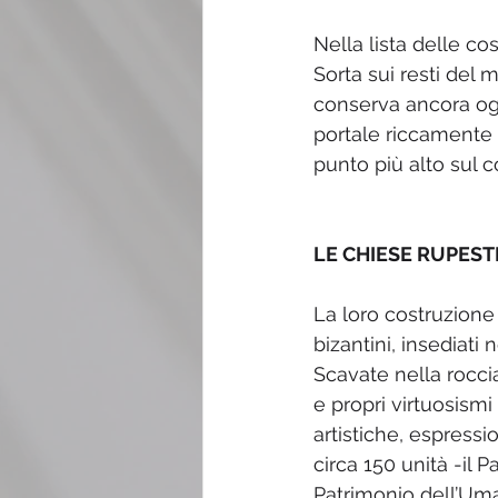
Nella lista delle c
Sorta sui resti del 
conserva ancora ogg
portale riccamente d
punto più alto sul c
LE CHIESE RUPES
La loro costruzione 
bizantini, insediati 
Scavate nella roccia
e propri virtuosismi
artistiche, espressi
circa 150 unità -il 
Patrimonio dell’Uman