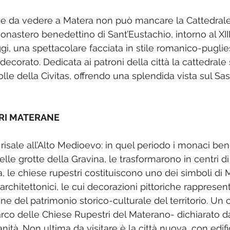
ose da vedere a Matera non può mancare la Cattedrale d
monastero benedettino di Sant’Eustachio, intorno al XIII
i, una spettacolare facciata in stile romanico-pugli
ecorato. Dedicata ai patroni della città la cattedrale
olle della Civitas, offrendo una splendida vista sul Sa
TRI MATERANE
risale all’Alto Medioevo: in quel periodo i monaci ben
nelle grotte della Gravina, le trasformarono in centri di
, le chiese rupestri costituiscono uno dei simboli di M
 architettonici, le cui decorazioni pittoriche rapprese
one del patrimonio storico-culturale del territorio. Un
Parco delle Chiese Rupestri del Materano- dichiarato d
ità. Non ultima da visitare è la città nuova, con edifi