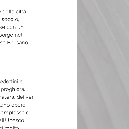
ella città. 
 secolo, 
ese con un 
 sorge nel 
sso Barisano.
edettini e 
 preghiera. 
atera, dei veri 
ntano opere 
 complesso di 
all’Unesco 
ci molto 