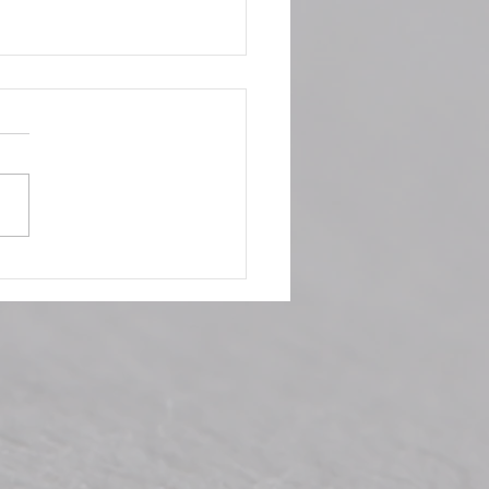
le: niente paura.
hiamo d’anticipo!