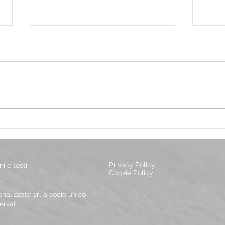
Tutti pazzi per il tennis!
Nata
Gioc
Privacy Policy
i e testi
Cookie Policy
alizzate srl a socio unico
servati