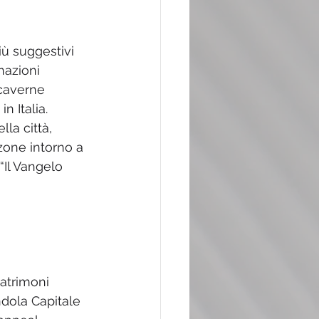
iù suggestivi 
nazioni 
 caverne 
 Italia. 
la città, 
zone intorno a 
“Il Vangelo 
patrimoni 
dola Capitale 