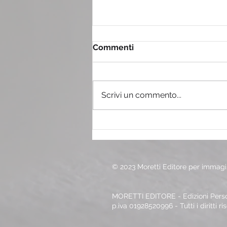
Commenti
Scrivi un commento...
Il tiramisù con il pandoro
© 2023 Moretti Editore per immagin
MORETTI EDITORE - Edizioni Person
p.iva 01928520996 - Tutti i diritti ri