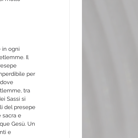
 in ogni 
etlemme. Il 
presepe 
mperdibile per 
, dove 
etlemme, tra 
ei Sassi si 
li del presepe 
e sacra e 
cque Gesù. Un 
ti e 