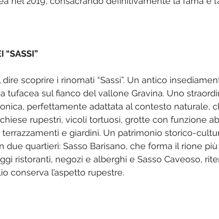
ea nel 2019, consacrando definitivamente la fama e l’
 “SASSI”
 dire scoprire i rinomati “Sassi”. Un antico insediamen
ia tufacea sul fianco del vallone Gravina. Uno straord
ttonica, perfettamente adattata al contesto naturale, c
hiese rupestri, vicoli tortuosi, grotte con funzione abi
, terrazzamenti e giardini. Un patrimonio storico-cultu
n due quartieri: Sasso Barisano, che forma il rione più
ggi ristoranti, negozi e alberghi e Sasso Caveoso, rit
io conserva l’aspetto rupestre.