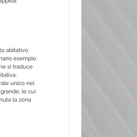
appeal 
to abitativo 
inario esempio 
he si traduce 
tativa, 
rale unico nel 
 grande, le cui 
enuta la zona 