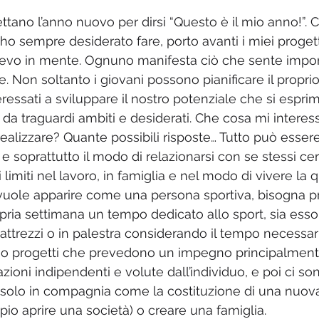
tano l’anno nuovo per dirsi “Questo è il mio anno!”. 
ho sempre desiderato fare, porto avanti i miei progett
vevo in mente. Ognuno manifesta ciò che sente impor
e. Non soltanto i giovani possono pianificare il propri
teressati a sviluppare il nostro potenziale che si espr
da traguardi ambiti e desiderati. Che cosa mi interes
realizzare? Quante possibili risposte… Tutto può esser
 soprattutto il modo di relazionarsi con se stessi ce
 limiti nel lavoro, in famiglia e nel modo di vivere la q
 vuole apparire come una persona sportiva, bisogna p
pria settimana un tempo dedicato allo sport, sia esso 
i attrezzi o in palestra considerando il tempo necessar
ono progetti che prevedono un impegno principalment
ioni indipendenti e volute dall’individuo, e poi ci so
 solo in compagnia come la costituzione di una nuova 
pio aprire una società) o creare una famiglia.