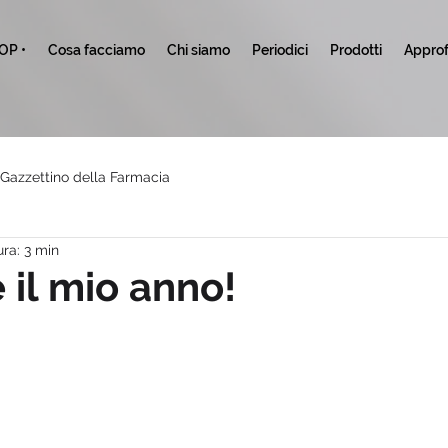
TOP •
Cosa facciamo
Chi siamo
Periodici
Prodotti
Approf
l Gazzettino della Farmacia
ura: 3 min
 il mio anno!