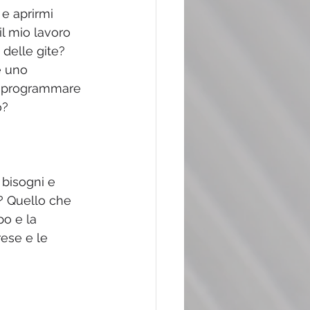
e aprirmi 
l mio lavoro 
 delle gite? 
e uno 
io programmare 
o?
 bisogni e 
…? Quello che 
o e la 
ese e le 