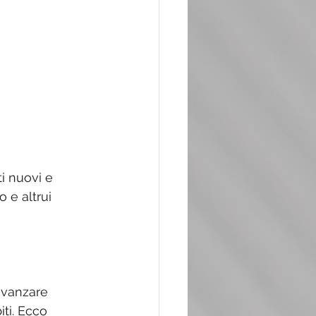
i nuovi e 
 e altrui 
avanzare 
ti. Ecco 