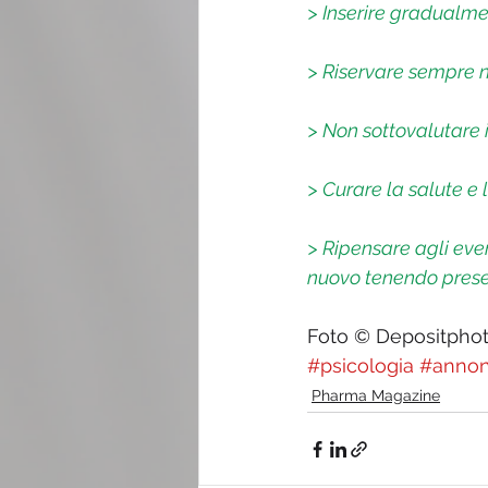
> Inserire gradualme
> Riservare sempre ne
> Non sottovalutare i
> Curare la salute e 
> Ripensare agli eve
nuovo tenendo present
Foto © Depositpho
#psicologia
#anno
Pharma Magazine