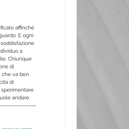
icato affinché 
guardo. E ogni 
a soddisfazione 
ndividuo a 
ile. Chiunque 
one di 
, che va ben 
ità di 
 sperimentare 
vuole andare.