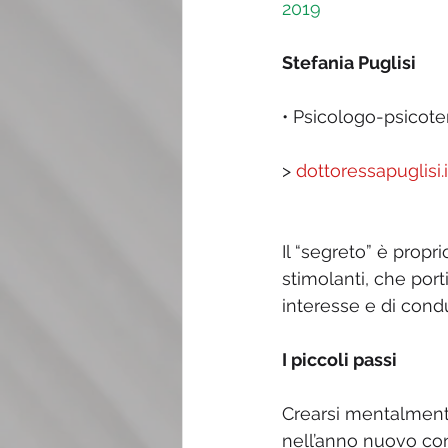
2019
Stefania Puglisi
• Psicologo-psicot
> 
dottoressapuglisi.i
Il “segreto” è propr
stimolanti, che port
interesse e di condu
I piccoli passi
Crearsi mentalmente 
nell’anno nuovo con 