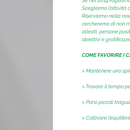
Se nel 2019 vogliamo
Scegliamo l’attività 
Riserviamo nella nost
cercheremo di non man
alleati, persone posit
obiettivi e gratifica
COME FAVORIRE I 
> Mantenere uno spiri
> Trovare il tempo p
> Porsi piccoli tragu
> Coltivare l’equilibr