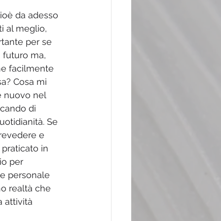
Cioè da adesso 
i al meglio, 
tante per se 
o futuro ma, 
ime facilmente 
sa? Cosa mi 
e nuovo nel 
rcando di 
uotidianità. Se 
revedere e 
praticato in 
io per 
e personale 
no realtà che 
attività 