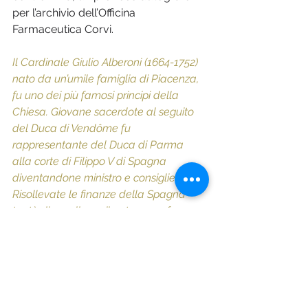
per l’archivio dell’Officina 
Farmaceutica Corvi. 
Il Cardinale Giulio Alberoni (1664-1752) 
nato da un’umile famiglia di Piacenza, 
fu uno dei più famosi principi della 
Chiesa. Giovane sacerdote al seguito 
del Duca di Vendôme fu 
rappresentante del Duca di Parma 
alla corte di Filippo V di Spagna 
diventandone ministro e consigliere. 
Risollevate le finanze della Spagna 
tentò di ampliarne il potere ma fu 
costretto a ritirarsi e a sfuggire da un 
processo a Roma: era accusato di aver 
turbato la pace in Europa, ma poi fu 
assolto. Dopo essere stato a lungo 
Legato in Romagna, rientrò nella natia 