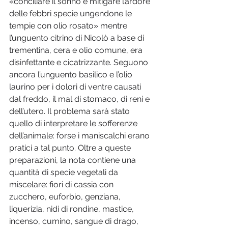
«conciliare il sonno e mitigare l’ardore 
delle febbri specie ungendone le 
tempie con olio rosato» mentre 
l’unguento citrino di Nicolò a base di 
trementina, cera e olio comune, era 
disinfettante e cicatrizzante. Seguono 
ancora l’unguento basilico e l’olio 
laurino per i dolori di ventre causati 
dal freddo, il mal di stomaco, di reni e 
dell’utero. Il problema sarà stato 
quello di interpretare le sofferenze 
dell’animale: forse i maniscalchi erano 
pratici a tal punto. Oltre a queste 
preparazioni, la nota contiene una 
quantità di specie vegetali da 
miscelare: fiori di cassia con 
zucchero, euforbio, genziana, 
liquerizia, nidi di rondine, mastice, 
incenso, cumino, sangue di drago, 