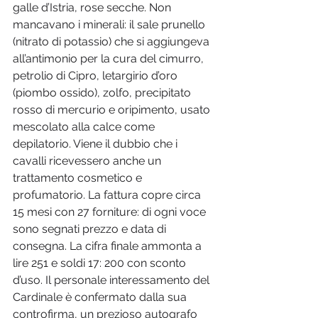
galle d’Istria, rose secche. Non 
mancavano i minerali: il sale prunello 
(nitrato di potassio) che si aggiungeva 
all’antimonio per la cura del cimurro, 
petrolio di Cipro, letargirio d’oro 
(piombo ossido), zolfo, precipitato 
rosso di mercurio e oripimento, usato 
mescolato alla calce come 
depilatorio. Viene il dubbio che i 
cavalli ricevessero anche un 
trattamento cosmetico e 
profumatorio. La fattura copre circa 
15 mesi con 27 forniture: di ogni voce 
sono segnati prezzo e data di 
consegna. La cifra finale ammonta a 
lire 251 e soldi 17: 200 con sconto 
d’uso. Il personale interessamento del 
Cardinale è confermato dalla sua 
controfirma, un prezioso autografo 