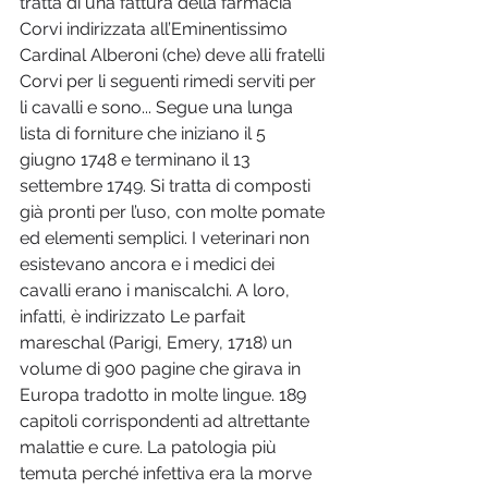
tratta di una fattura della farmacia 
Corvi indirizzata all’Eminentissimo 
Cardinal Alberoni (che) deve alli fratelli 
Corvi per li seguenti rimedi serviti per 
li cavalli e sono... Segue una lunga 
lista di forniture che iniziano il 5 
giugno 1748 e terminano il 13 
settembre 1749. Si tratta di composti 
già pronti per l’uso, con molte pomate 
ed elementi semplici. I veterinari non 
esistevano ancora e i medici dei 
cavalli erano i maniscalchi. A loro, 
infatti, è indirizzato Le parfait 
mareschal (Parigi, Emery, 1718) un 
volume di 900 pagine che girava in 
Europa tradotto in molte lingue. 189 
capitoli corrispondenti ad altrettante 
malattie e cure. La patologia più 
temuta perché infettiva era la morve 